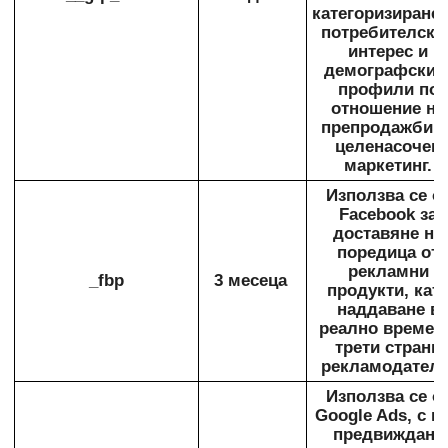
категоризиране 
потребителски
интерес и
демографскит
профили по
отношение на
препродажби з
целенасочен
маркетинг.
Използва се о
Facebook за
доставяне на
поредица от
рекламни
_fbp
3 месеца
продукти, кат
наддаване в
реално време о
трети страни
рекламодатели
Използва се о
Google Ads, с ц
предвиждане