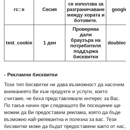
се използва за
rc::e
Сесия
разграничаване
google
между хората и
ботовете.
Проверява
дали
браузъра на
test_cookie
1 ден
doublecli
потребителя
поддържа
бисквитки
- Рекламни бисквитки
Този тип бисквитки ни дава възможност да насочим
вниманието Ви към продукти и услуги, които
считаме, че биха представлявали интерес за Вас.
По такъв начин при следващото Ви посещение ще
можем да Ви предоставим реклама, която да бъде
възможно най-релевантна и полезна за вас. Тези
бисквитки може да бъдат предоставени както от нас,