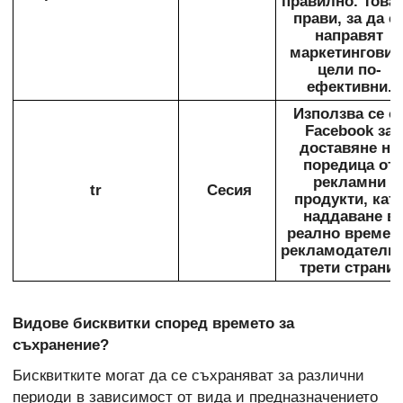
правилно. Това 
прави, за да с
направят
маркетинговит
цели по-
ефективни.
Използва се о
Facebook за
доставяне на
поредица от
рекламни
tr
Сесия
продукти, кат
наддаване в
реално време 
рекламодатели
трети страни.
Видове бисквитки според времето за
съхранение?
Бисквитките могат да се съхраняват за различни
периоди в зависимост от вида и предназначението