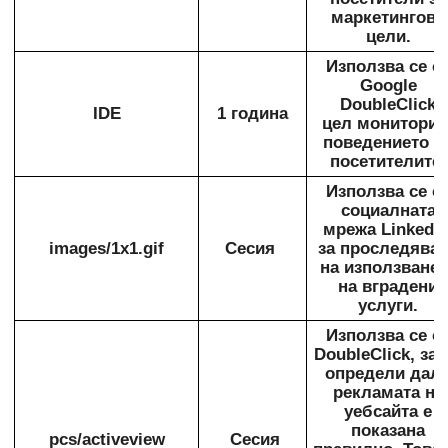
маркетингови
цели.
Използва се о
Google
DoubleClick
IDE
1 година
цел мониторин
поведението н
посетителите.
Използва се о
социалната
мрежа LinkedIn
images/1x1.gif
Сесия
за проследява
на използванет
на вградени
услуги.
Използва се о
DoubleClick, за 
определи дал
рекламата на
уебсайта е
показана
pcs/activeview
Сесия