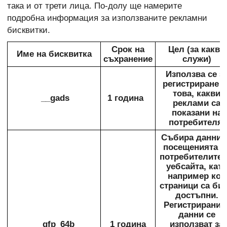
така и от трети лица. По-долу ще намерите
подробна информация за използваните рекламни
бисквитки.
Срок на
Цел (за какво
Име на бисквитка
съхранение
служи)
Използва се з
регистриране н
това, какви
__gads
1 година
реклами са
показани на
потребителя.
Събира данни 
посещенията н
потребителите 
уебсайта, като
например кои
страници са би
достъпни.
Регистриранит
данни се
__gfp_64b
1 година
използват за