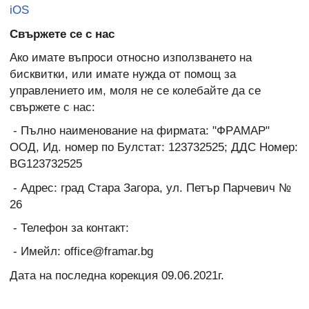
iOS
Свържете се с нас
Ако имате въпроси относно използването на
бисквитки, или имате нужда от помощ за
управлението им, моля не се колебайте да се
свържете с нас:
- Пълно наименование на фирмата: "ФРAМАР
"
ООД
, Ид. номер по Булстат:
123732525
; ДДС Номер:
BG
123732525
- Адрес:
град Стара Загора, ул. Петър Парчевич №
26
- Телефон за контакт:
- Имейл:
office@framar.bg
Дата на последна корекция 09.06.2021г.