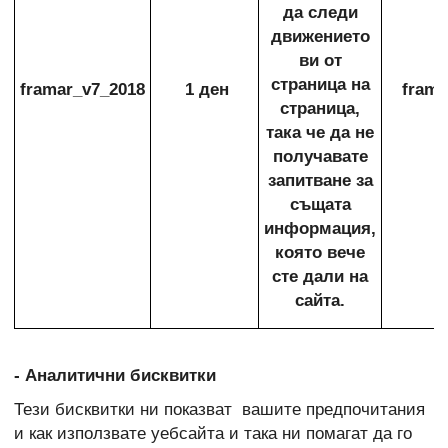
да следи
движението
ви от
страница на
framar_v7_2018
1 ден
frama
страница,
така че да не
получавате
запитване за
същата
информация,
която вече
сте дали на
сайта.
- Аналитични бисквитки
Тези бисквитки ни показват вашите предпочитания
и как използвате уебсайта и така ни помагат да го