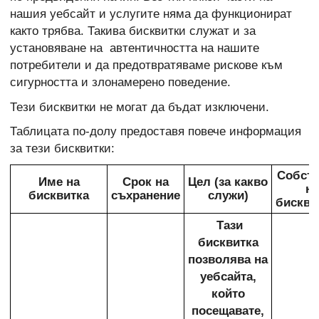
нашия уебсайт и услугите няма да функционират
както трябва. Такива бисквитки служат и за
установяване на автентичността на нашите
потребители и да предотвратяваме рискове към
сигурността и злонамерено поведение.
Тези бисквитки не могат да бъдат изключени.
Таблицата по-долу предоставя повече информация
за тези бисквитки:
Собств
Име на
Срок на
Цел (за какво
на
бисквитка
съхранение
служи)
бискви
Тази
бисквитка
позволява на
уебсайта,
който
посещавате,