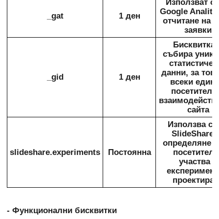
Използват се
Google Anality
_gat
1 ден
отчитане на 
заявки
Бисквиткат
събира уник
статистичес
данни, за това
_gid
1 ден
всеки един 
посетители
взаимодейства
сайта
Използва се
SlideShare 
определяне 
slideshare.experiments
Постоянна
посетителя
участва в
експеримент
проектиран
- Функционални бисквитки