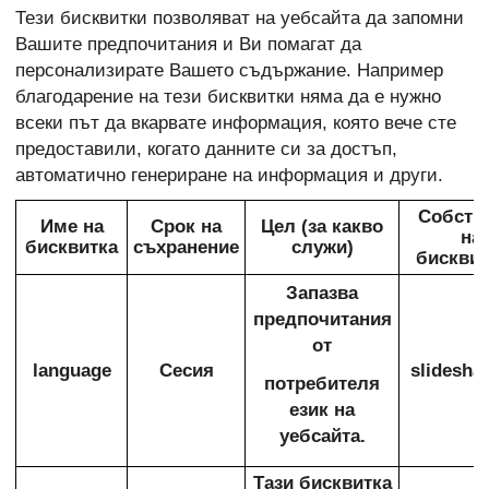
Тези бисквитки позволяват на уебсайта да запомни
Вашите предпочитания и Ви помагат да
персонализирате Вашето съдържание. Например
благодарение на тези бисквитки няма да е нужно
всеки път да вкарвате информация, която вече сте
предоставили, когато данните си за достъп,
автоматично генериране на информация и други.
Собств
Име на
Срок на
Цел (за какво
на
бисквитка
съхранение
служи)
бисквит
Запазва
предпочитания
от
language
Сесия
slideshar
потребителя
език на
уебсайта.
Тази бисквитка