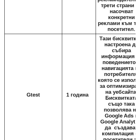
трети страни д
насочват
конкретни
реклами към то
посетител.
Тази бисквитка
настроена да
събира
информация з
поведението 
навигацията н
потребителя,
която се използ
за оптимизира
на уебсайта.
Gtest
1 година
Бисквитката
също така
позволява на
Google Ads и
Google Analytic
да създават
компилация о
посетители за