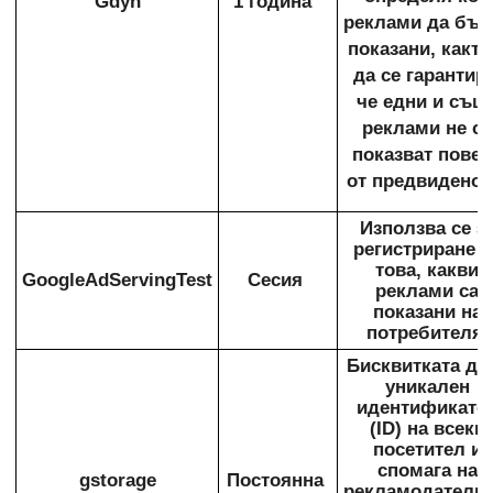
Gdyn
1 година
реклами да бъд
показани, както
да се гарантира
че едни и същ
реклами не се
показват повеч
от предвиденот
Използва се з
регистриране н
това, какви
GoogleAdServingTest
Сесия
реклами са
показани на
потребителя.
Бисквитката да
уникален
идентификато
(ID) на всеки
посетител и
спомага на
gstorage
Постоянна
рекламодатели 