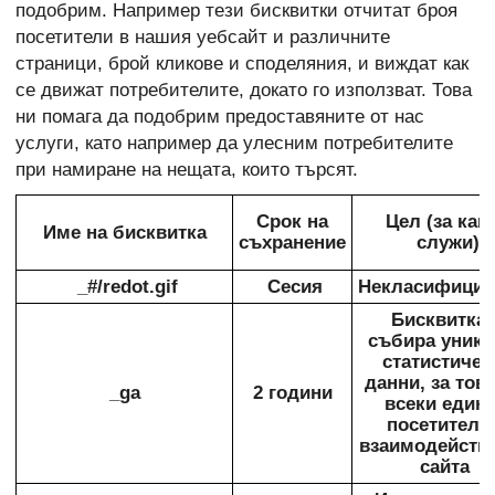
подобрим. Например тези бисквитки отчитат броя
посетители в нашия уебсайт и различните
страници, брой кликове и споделяния, и виждат как
се движат потребителите, докато го използват. Това
ни помага да подобрим предоставяните от нас
услуги, като например да улесним потребителите
при намиране на нещата, които търсят.
Срок на
Цел (за как
Име на бисквитка
съхранение
служи)
_#/redot.gif
Сесия
Некласифици
Бисквиткат
събира уник
статистичес
данни, за това
_ga
2 години
всеки един 
посетители
взаимодейства
сайта