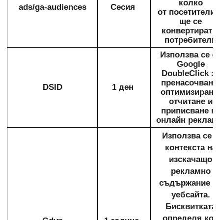
колко
ads/ga-audiences
Сесия
от посетителит
ще се
конвертират в
потребители
Използва се о
Google
DoubleClick за
пренасочване,
DSID
1 ден
оптимизиране
отчитане и
приписване н
онлайн реклам
Използва се в
контекста на
изскачащо
рекламно
съдържание н
уебсайта.
Бисквитката
определя кои