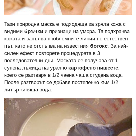
Тази природна маска е подходяща за зряла кожа с
видими
бръчки
и признаци на умора. Тя подхранва
кожата и запълва проблемните линии по естествен
път, като не отстъпва на известния
ботокс
. За най-
силен ефект повторете процедурата в 3
последователни дни. Маската се получава от 1
супена лъжица натурално
картофено нишесте
,
което се разтваря в 1/2 чаена чаша студена вода.
После разтворът се добавя постепенно към 1/2
литър кипяща вода.