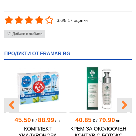
3.6/5 17 оценки
Добави в любими
ПРОДУКТИ ОТ FRAMAR.BG
45.50
88.99
40.85
79.90
€
/
лв.
€
/
лв.
КОМПЛЕКТ
КРЕМ ЗА ОКОЛООЧЕН
К
ХИАЛУРОНОВА
КОНТУР С БОТОКС
Л