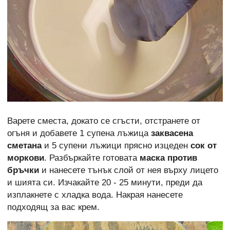
Варете сместа, докато се сгъсти, отстранете от
огъня и добавете 1 супена лъжица
заквасена
сметана
и 5 супени лъжици прясно изцеден
сок от
моркови
. Разбъркайте готовата
маска против
бръчки
и нанесете тънък слой от нея върху лицето
и шията си. Изчакайте 20 - 25 минути, преди да
изплакнете с хладка вода. Накрая нанесете
подходящ за вас крем.