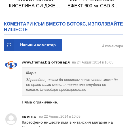
20
КИСЕЛИНА СИ ДЖЕЛИ
ЕФЕКТ 600 мг CBD 30
желирани стика 2 кутии
мл WEEDNESS CBD
* 31
КОМЕНТАРИ КЪМ ВМЕСТО БОТОКС, ИЗПОЛЗВАЙТЕ
НИШЕСТЕ
Напиши коментар
4 коментара
www.framar.bg отговаря
на 24 August 2014 в 10:05
Мари
Здравейте, искам да попитам колко често може да
се прави тази маска и топла или студена се
нанася. Благодаря предварително
Няма ограничение.
светла
на 22 August 2014 в 10:09
Картофено нишесте има в китайския магазин на