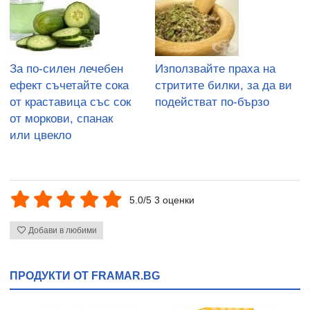
За по-силен лечебен
Използвайте праха на
ефект съчетайте сока
стритите билки, за да ви
от краставица със сок
подействат по-бързо
от моркови, спанак
или цвекло
5.0/5 3 оценки
Добави в любими
ПРОДУКТИ ОТ FRAMAR.BG