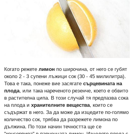
Когато режете
лимон
по широчина, от него се губят
около 2 - 3 супени лъжици сок (30 - 45 милилитра).
Това е така, понеже вие засягате
сърцевината на
плода
, или така нареченото резенче, което е обвито
в растителна ципа. В този случай тя предпазва сока
на плода и
хранителните вещества
, които се
съдържат в него. За да може да изцедите по-голямо
количество сок, трябва да разрежете лимона по
дължина. По този начин течността ще се
"консервира" в парченцата лимон. Изцедете плода с