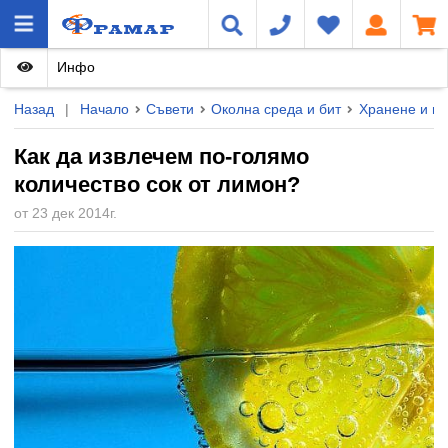
Инфо
Назад
|
Начало
Съвети
Околна среда и бит
Хранене и го
Как да извлечем по-голямо
количество сок от лимон?
от 23 дек 2014г.