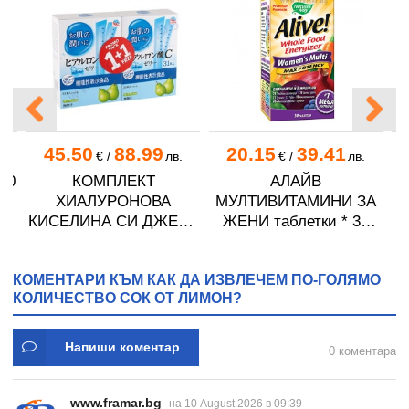
45.50
88.99
20.15
39.41
.
€
/
лв.
€
/
лв.
50
КОМПЛЕКТ
АЛАЙВ
ХИАЛУРОНОВА
МУЛТИВИТАМИНИ ЗА
КИСЕЛИНА СИ ДЖЕЛИ
ЖЕНИ таблетки * 30
желирани стика 2 кутии
NATURE'S WAY
* 31
КОМЕНТАРИ КЪМ КАК ДА ИЗВЛЕЧЕМ ПО-ГОЛЯМО
КОЛИЧЕСТВО СОК ОТ ЛИМОН?
Напиши коментар
0 коментара
www.framar.bg
на 10 August 2026 в 09:39