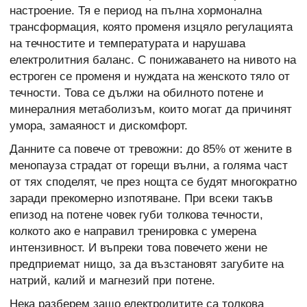
настроение. Тя е период на пълна хормонална
трансформация, която променя изцяло регулацията
на течностите и температурата и нарушава
електролитния баланс. С понижаването на нивото на
естроген се променя и нуждата на женското тяло от
течности. Това се дължи на обилното потене и
минералния метаболизъм, които могат да причинят
умора, замаяност и дискомфорт.
Данните са повече от тревожни: до 85% от жените в
менопауза страдат от горещи вълни, а голяма част
от тях споделят, че през нощта се будят многократно
заради прекомерно изпотяване. При всеки такъв
епизод на потене човек губи толкова течности,
колкото ако е направил тренировка с умерена
интензивност. И въпреки това повечето жени не
предприемат нищо, за да възстановят загубите на
натрий, калий и магнезий при потене.
Нека разберем защо електролитите са толкова