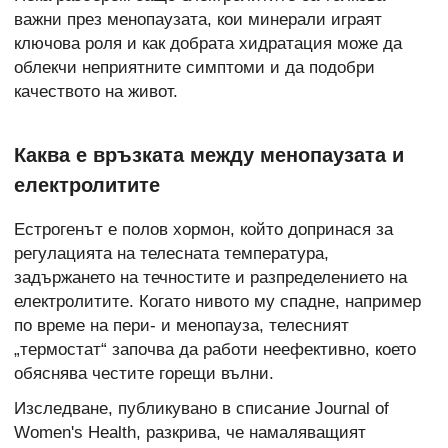
важни през менопаузата, кои минерали играят
ключова роля и как добрата хидратация може да
облекчи неприятните симптоми и да подобри
качеството на живот.
Каква е връзката между менопаузата и
електролитите
Естрогенът е полов хормон, който допринася за
регулацията на телесната температура,
задържането на течностите и разпределението на
електролитите. Когато нивото му спадне, например
по време на пери- и менопауза, телесният
„термостат“ започва да работи неефективно, което
обяснява честите горещи вълни.
Изследване, публикувано в списание Journal of
Women's Health, разкрива, че намаляващият