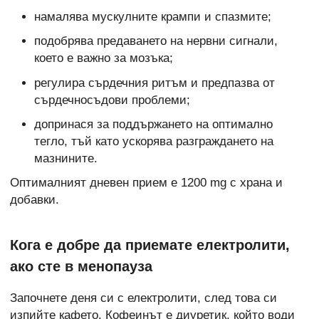
намалява мускулните крампи и спазмите;
подобрява предаването на нервни сигнали,
което е важно за мозъка;
регулира сърдечния ритъм и предпазва от
сърдечносъдови проблеми;
допринася за поддържането на оптимално
тегло, тъй като ускорява разграждането на
мазнините.
Оптималният дневен прием е 1200 mg с храна и
добавки.
Кога е добре да приемате електролити,
ако сте в менопауза
Започнете деня си с електролити, след това си
изпийте кафето. Кофеинът е диуретик, който води