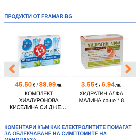
ПРОДУКТИ ОТ FRAMAR.BG
45.50
88.99
3.55
6.94
.
€
/
лв.
€
/
лв.
8
КОМПЛЕКТ
ХИДРАТИН АЛФА
A
ХИАЛУРОНОВА
МАЛИНА саше * 8
КИСЕЛИНА СИ ДЖЕЛИ
желирани стика 2 кутии
* 31
КОМЕНТАРИ КЪМ КАК ЕЛЕКТРОЛИТИТЕ ПОМАГАТ
ЗА ОБЛЕКЧАВАНЕ НА СИМПТОМИТЕ НА
МЕНОПАУЗА