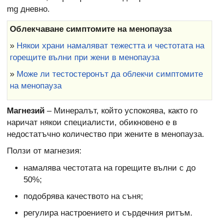
mg дневно.
Облекчаване симптомите на менопауза
»
Някои храни намаляват тежестта и честотата на
горещите вълни при жени в менопауза
»
Може ли тестостеронът да облекчи симптомите
на менопауза
Магнезий
– Минералът, който успокоява, както го
наричат някои специалисти, обикновено е в
недостатъчно количество при жените в менопауза.
Ползи от магнезия:
намалява честотата на горещите вълни с до
50%;
подобрява качеството на съня;
регулира настроението и сърдечния ритъм.