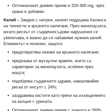
Оптималният дневен прием е 320-400 mg, чрез
храна и добавки.
Калий
– Заедно с натрия, калият поддържа баланса
на течности и кръвното налягане. През менопаузата,
когато рискът от сърдечносъдови нарушения се
увеличава, е важно да си набавяме нужния калий.
Елементът е полезен, защото:
предотвратява пикове на кръвното налягане;
предпазва от мускулни крампи, които са
характерни за менопаузата, особено през
нощта;
подобрява сърдечното здраве, намалявайки
риска от инсулт с 24%;
заздравява костите като пречи на изхвърлянето
на калция с урината.
Оптималният дневен прием с храната е 2600-