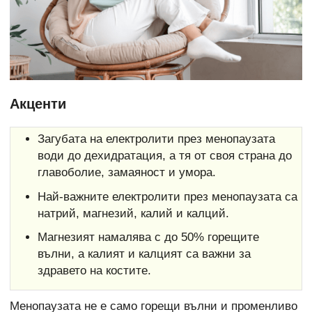
Акценти
Загубата на електролити през менопаузата
води до дехидратация, а тя от своя страна до
главоболие, замаяност и умора.
Най-важните електролити през менопаузата са
натрий, магнезий, калий и калций.
Магнезият намалява с до 50% горещите
вълни, а калият и калцият са важни за
здравето на костите.
Менопаузата не е само горещи вълни и променливо