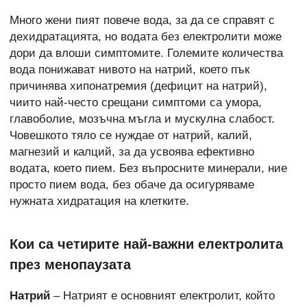
Много жени пият повече вода, за да се справят с
дехидратацията, но водата без електролити може
дори да влоши симптомите. Големите количества
вода понижават нивото на натрий, което пък
причинява хипонатремия (дефицит на натрий),
чиито най-често срещани симптоми са умора,
главоболие, мозъчна мъгла и мускулна слабост.
Човешкото тяло се нуждае от натрий, калий,
магнезий и калций, за да усвоява ефективно
водата, което пием. Без въпросните минерали, ние
просто пием вода, без обаче да осигуряваме
нужната хидратация на клетките.
Кои са четирите най-важни електролита
през менопаузата
Натрий
– Натрият е основният електролит, който