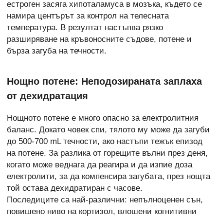
естроген засяга хипоталамуса в мозъка, където се
намира центърът за контрол на телесната
температура. В резултат настъпва рязко
разширяване на кръвоносните съдове, потене и
бърза загуба на течности.
Нощно потене: Неподозираната заплаха
от дехидратация
Нощното потене е много опасно за електролитния
баланс. Докато човек спи, тялото му може да загуби
до 500-700 mL течности, ако настъпи тежък епизод
на потене. За разлика от горещите вълни през деня,
когато може веднага да реагира и да изпие доза
електролити, за да компенсира загубата, през нощта
той остава дехидратиран с часове.
Последиците са най-различни: непълноценен сън,
повишено ниво на кортизол, влошени когнитивни