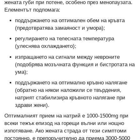
жената губи при потене, особено през менопаузата.
Елементът подпомага:
поддържането на оптимален обем на кръвта
(предотвратява замаяност и умора);
регулирането на телесната температура
(улеснява охлаждането);
изпращането на сигнали между невроните
(подобрява мозъчната функция и бистротата на
ума);
поддържането на оптимално кръвно налягане
(обратно на някои наложили се твърдения,
натрият стабилизира кръвното налягане при
здрави жени).
Оптималният прием на натрий е 1000-1500mg при
всеки тежък епизод на горещи вълни или нощно
изпотяване. Ако жената страда от тези симптоми
постоянно, е препоръчително да приема 3000-5000