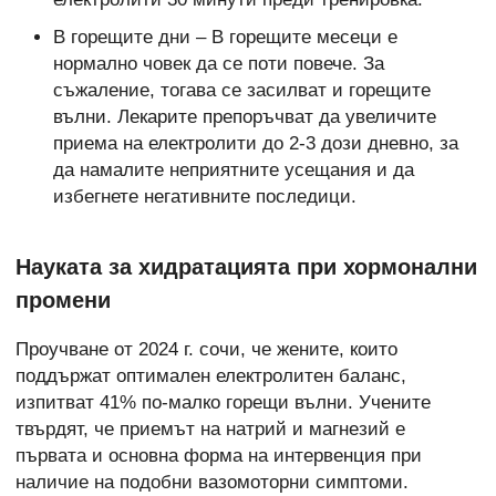
В горещите дни – В горещите месеци е
нормално човек да се поти повече. За
съжаление, тогава се засилват и горещите
вълни. Лекарите препоръчват да увеличите
приема на електролити до 2-3 дози дневно, за
да намалите неприятните усещания и да
избегнете негативните последици.
Науката за хидратацията при хормонални
промени
Проучване от 2024 г. сочи, че жените, които
поддържат оптимален електролитен баланс,
изпитват 41% по-малко горещи вълни. Учените
твърдят, че приемът на натрий и магнезий е
първата и основна форма на интервенция при
наличие на подобни вазомоторни симптоми.