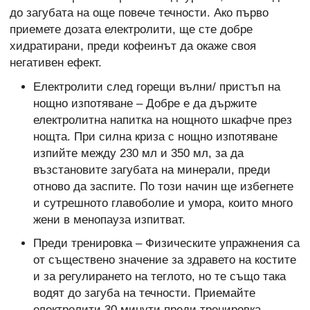
до загубата на още повече течности. Ако първо
приемете дозата електролити, ще сте добре
хидратирани, преди кофеинът да окаже своя
негативен ефект.
Електролити след горещи вълни/ пристъп на
нощно изпотяване – Добре е да държите
електролитна напитка на нощното шкафче през
нощта. При силна криза с нощно изпотяване
изпийте между 230 мл и 350 мл, за да
възстановите загубата на минерали, преди
отново да заспите. По този начин ще избегнете
и сутрешното главоболие и умора, които много
жени в менопауза изпитват.
Преди тренировка – Физическите упражнения са
от съществено значение за здравето на костите
и за регулирането на теглото, но те също така
водят до загуба на течности. Приемайте
електролити 30 минути преди тренировка.